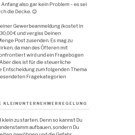
en Anfang also gar kein Problem – es sei
ch die Decke. 😉
Deiner Gewerbeanmeldung (kostet in
30,00 € und vergiss Deinen
 Menge Post zusenden. Es mag zu
irken, da man des Öfteren mit
onfrontiert wird und ein Fragebogen
er dies ist für die steuerliche
ine Entscheidung zum folgenden Thema
ugesendeten Fragekategorien
 DIE KLEINUNTERNEHMERREGELUNG
 klein zu starten. Denn so kannst Du
 Kundenstamm aufbauen, sondern Du
eiten gewöhnen und die Gefahr,