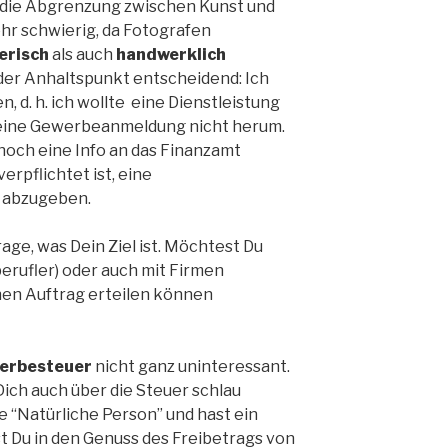
t die Abgrenzung zwischen Kunst und
r schwierig, da Fotografen
erisch
als auch
handwerklich
nder Anhaltspunkt entscheidend: Ich
, d. h. ich wollte eine Dienstleistung
 eine Gewerbeanmeldung nicht herum.
noch eine Info an das Finanzamt
erpflichtet ist, eine
 abzugeben.
rage, was Dein Ziel ist. Möchtest Du
berufler) oder auch mit Firmen
nen Auftrag erteilen können
erbesteuer
nicht ganz uninteressant.
Dich auch über die Steuer schlau
e “Natürliche Person” und hast ein
Du in den Genuss des Freibetrags von