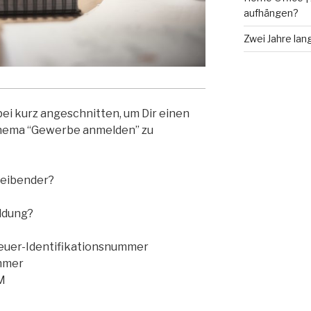
aufhängen?
Zwei Jahre lang
ei kurz angeschnitten, um Dir einen
Thema “Gewerbe anmelden” zu
reibender?
ldung?
euer-Identifikationsnummer
ammer
M