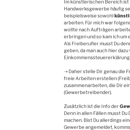
Im künstlerischen Bereich is
Handwerksgewerbe häufig seh
beispielsweise sowohl
künstl
arbeiten. Für mich war folge
wollte nach Aufträgen arbeiten
erbringen und so kam ich um
Als Freiberufler musst Du den
geben, da man auch hier dazu v
Einkommenssteuererklärung
➝ Daher stelle Dir genau die F
freie Arbeiten erstellen (Frei
zusammenarbeiten, die Dir ei
(Gewerbetreibender).
Zusätzlich ist die Info der
Gew
Denn in allen Fällen musst Du 
machen. Bist Du allerdings ein
Gewerbe angemeldet, kommst 