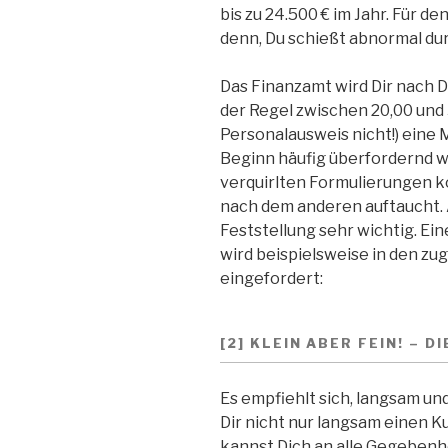
bis zu 24.500 € im Jahr. Für d
denn, Du schießt abnormal dur
Das Finanzamt wird Dir nach 
der Regel zwischen 20,00 und 
Personalausweis nicht!) eine
Beginn häufig überfordernd w
verquirlten Formulierungen k
nach dem anderen auftaucht. Ab
Feststellung sehr wichtig. E
wird beispielsweise in den z
eingefordert:
[2] KLEIN ABER FEIN! –
Es empfiehlt sich, langsam und
Dir nicht nur langsam einen
kannst Dich an alle Gegebenh