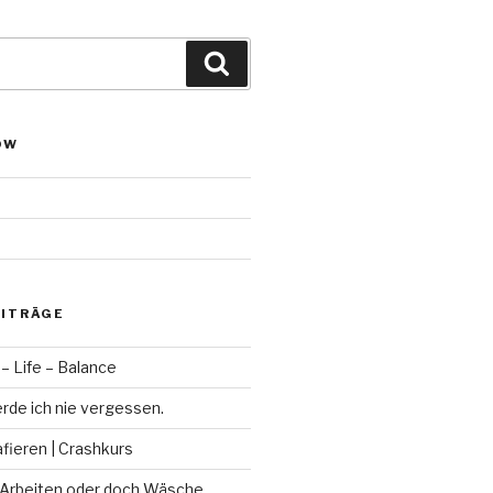
Suchen
OW
EITRÄGE
– Life – Balance
rde ich nie vergessen.
fieren | Crashkurs
 Arbeiten oder doch Wäsche