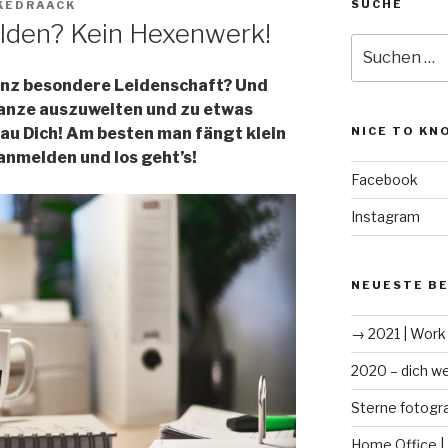
SUCHE
KEDRAACK
lden? Kein Hexenwerk!
Suche
nach:
anz besondere Leidenschaft? Und
Ganze auszuweiten und zu etwas
u Dich! Am besten man fängt klein
NICE TO KN
anmelden und los geht’s!
Facebook
Instagram
NEUESTE B
→ 2021 | Work 
2020 – dich we
Sterne fotogra
Home Office |