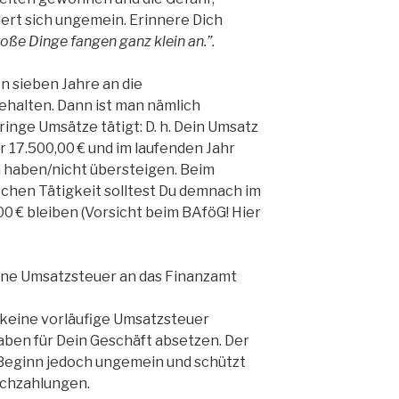
ert sich ungemein. Erinnere Dich
oße Dinge fangen ganz klein an.”
.
en sieben Jahre an die
halten. Dann ist man nämlich
ringe Umsätze tätigt: D. h. Dein Umsatz
 17.500,00 € und im laufenden Jahr
n haben/nicht übersteigen. Beim
hen Tätigkeit solltest Du demnach im
00 € bleiben (Vorsicht beim BAföG! Hier
eine Umsatzsteuer an das Finanzamt
 keine vorläufige Umsatzsteuer
aben für Dein Geschäft absetzen. Der
Beginn jedoch ungemein und schützt
achzahlungen.