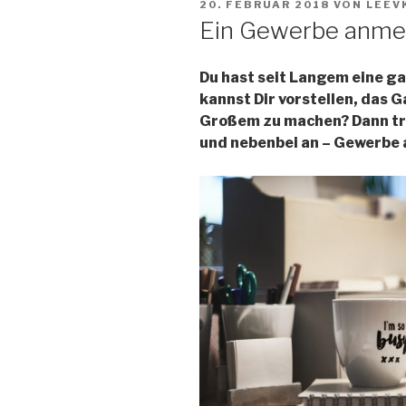
VERÖFFENTLICHT
20. FEBRUAR 2018
VON
LEEV
AM
Ein Gewerbe anme
Du hast seit Langem eine g
kannst Dir vorstellen, das 
Großem zu machen? Dann tra
und nebenbei an – Gewerbe 