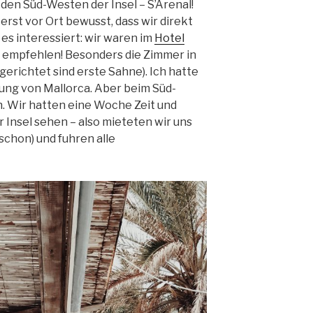
 den Süd-Westen der Insel – S’Arenal!
erst vor Ort bewusst, dass wir direkt
s interessiert: wir waren im
Hotel
zu empfehlen! Besonders die Zimmer in
gerichtet sind erste Sahne). Ich hatte
ung von Mallorca. Aber beim Süd-
n. Wir hatten eine Woche Zeit und
r Insel sehen – also mieteten wir uns
schon) und fuhren alle