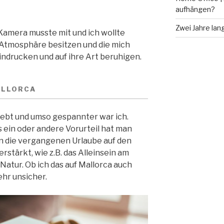
aufhängen?
Zwei Jahre lang
 Kamera musste mit und ich wollte
 Atmosphäre besitzen und die mich
ndrucken und auf ihre Art beruhigen.
ALLORCA
lebt und umso gespannter war ich.
s ein oder andere Vorurteil hat man
en die vergangenen Urlaube auf den
rstärkt, wie z.B. das Alleinsein am
Natur. Ob ich das auf Mallorca auch
ehr unsicher.