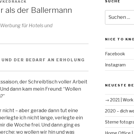
SUCHE
VKEDRAACK
hr als der Ballermann
Suche
nach:
Werbung für Hotels und
NICE TO KN
Facebook
 UND DER BEDARF AN ERHOLUNG
Instagram
ssaison, der Schreibtisch voller Arbeit
NEUESTE B
. Und dann kam mein Freund: “Wollen
?”
→ 2021 | Work 
r nicht – aber gerade dann tut eine
2020 – dich we
erlegte ich nicht lange, verlegte ein
Sterne fotogra
ir die Woche frei. Und dann ging es
herche: wo wollen wir hin und was
Home Office |