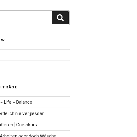
Suchen
OW
EITRÄGE
– Life – Balance
rde ich nie vergessen.
fieren | Crashkurs
 Arbeiten oder doch Wäsche