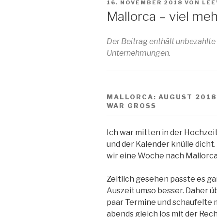
VERÖFFENTLICHT
16. NOVEMBER 2018
VON
LEE
AM
Mallorca – viel me
Der Beitrag enthält
unbezahlte
Unternehmungen.
MALLORCA: AUGUST 2018
WAR GROSS
Ich war mitten in der Hochzeit
und der Kalender knülle dicht
wir eine Woche nach Mallorca
Zeitlich gesehen passte es ga
Auszeit umso besser. Daher üb
paar Termine und schaufelte m
abends gleich los mit der Rec